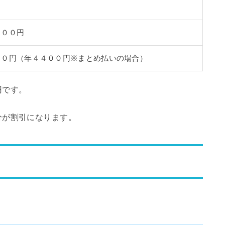
５００円
００円（年４４００円※まとめ払いの場合）
円です。
分が割引になります。