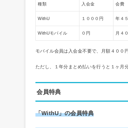
種類
入会金
会費
WithU
１０００円
年４
WithUモバイル
０円
月４
モバイル会員は入会金不要で、月額４００
ただし、１年分まとめ払いを行うと１ヶ月
会員特典
「WithU」の
会員
特典