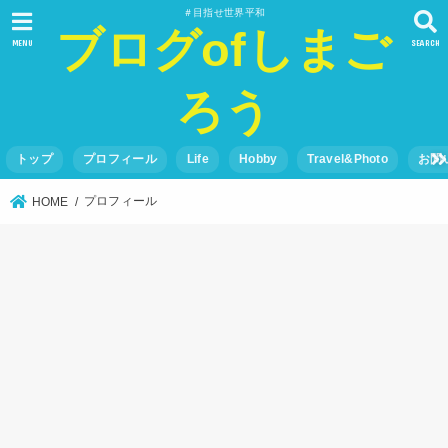
＃目指せ世界平和
ブログofしまご
MENU
SEARCH
ろう
トップ
プロフィール
Life
Hobby
Travel&Photo
お問
プロフィール
HOME